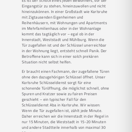
Es ist der Schock eines jeden Bewohners, vor der
Eingangstür zu stehen, hineinzuwollen und nicht
hineinzukönnen. In einer Großstadt wie Karlsruhe
mit Zigtausenden Eigenheimen und
Reihenhäusern, mit Wohnungen und Apartments
im Mehrfamilienhaus oder in der Wohnanlage
kommt das tagtäglich vor – egal ob in der
Innenstadt, Weststadt und Mühlburg. Wenn die
Tür zugefallen ist und der Schlüssel unerreichbar
in der Wohnung liegt, entsteht schnell Panik. Der
Betroffene kann sich in einer solch prekären
Situation nicht selbst helfen.
Er braucht einen Fachmann, der zugefallene Türen
ohne den dazugehörigen Schlüssel öffnet. Unser
Karlsruhe Schlüsseldienst sorgt für eine
schonende Türöffnung, die möglichst schnell, ohne
Spuren und Kratzer sowie zu fairen Preisen
geschieht – ein typischer Fall für den
Schlüsseldienst Aba in Karlsruhe. Wir wissen:
Wenn die Tür zugefallen ist, zählt jede Minute.
Daher erreichen wir die Innenstadt in der Regel in
nur 15 Minuten, die Weststadt in 15-20 Minuten
und andere Stadtteile innerhalb von maximal 30