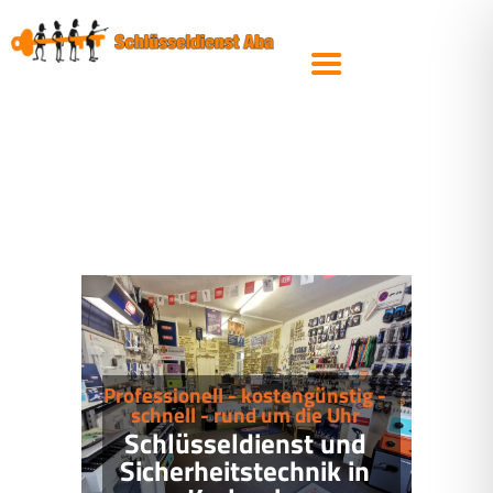
SCHLIESSANLAGEN
SICHERHEITSTECHNIK
TRESORE
KFZ- &
AUTOSCHLÜSSEL
STEMPEL
PRODUKTE
SERVICE
ÜBER UNS
SCHLÜSSEL
Professionell - kostengünstig -
NACHBESTELLEN
schnell - rund um die Uhr
Schlüsseldienst und
Sicherheitstechnik in