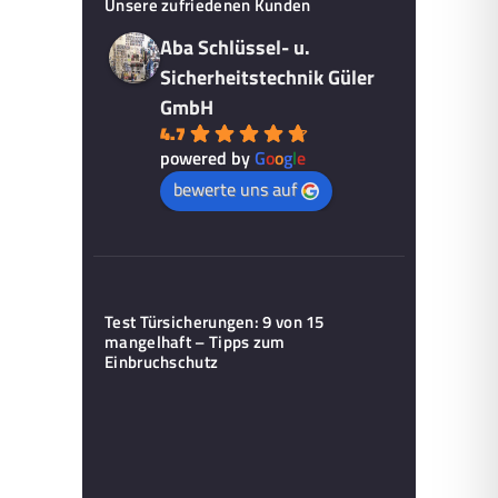
Unsere zufriedenen Kunden
Aba Schlüssel- u.
Sicherheitstechnik Güler
GmbH
4.7
powered by
G
o
o
g
l
e
bewerte uns auf
Test Türsicherungen: 9 von 15
mangelhaft – Tipps zum
Einbruchschutz