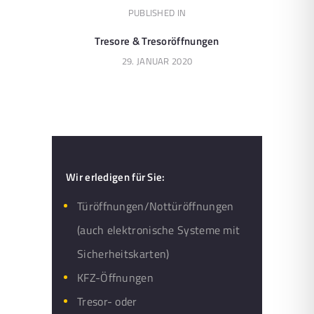
PUBLISHED IN
PREVIOUS
POST:
Tresore & Tresoröffnungen
29. JANUAR 2020
Wir erledigen für Sie:
Türöffnungen/Nottüröffnungen
(auch elektronische Systeme mit
Sicherheitskarten)
KFZ-Öffnungen
Tresor- oder