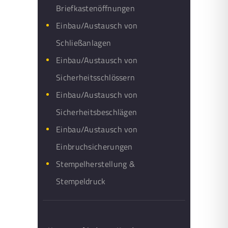
Briefkastenöffnungen
Einbau/Austausch von
Schließanlagen
Einbau/Austausch von
Sicherheitsschlössern
Einbau/Austausch von
Sicherheitsbeschlägen
Einbau/Austausch von
Einbruchsicherungen
Stempelherstellung &
Stempeldruck