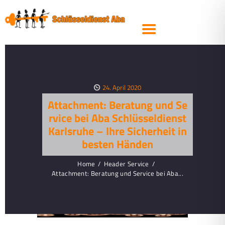
SCHLIESSANLAGEN
SICHERHEITSTECHNIK
TRESORE
KFZ- &
AUTOSCHLÜSSEL
24. April 2020
STEMPEL
Attachment: Beratung und Se
PRODUKTE
rvice bei Aba Schlüsseldienst
Karlsruhe – Ihre Sicherheit in
SERVICE
besten Händen
ÜBER UNS
Home
Header Service
SCHLÜSSEL
Attachment: Beratung und Service bei Aba...
NACHBESTELLEN