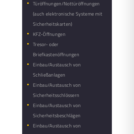
Türöffnungen/Nottüröffnungen
(auch elektronische Systeme mit
Sicherheitskarten)
KFZ-Öffnungen
Tresor- oder
Briefkastenöffnungen
Einbau/Austausch von
Schließanlagen
Einbau/Austausch von
Sicherheitsschlössern
Einbau/Austausch von
Sicherheitsbeschlägen
Einbau/Austausch von