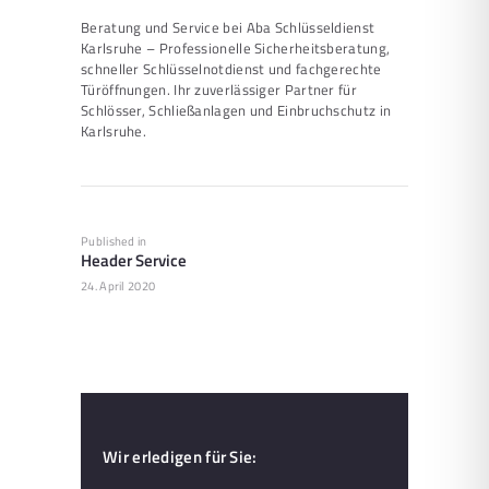
Beratung und Service bei Aba Schlüsseldienst
Karlsruhe – Professionelle Sicherheitsberatung,
schneller Schlüsselnotdienst und fachgerechte
Türöffnungen. Ihr zuverlässiger Partner für
Schlösser, Schließanlagen und Einbruchschutz in
Karlsruhe.
Beitragsnavigation
Published in
Previous
Header Service
post:
24. April 2020
Wir erledigen für Sie: