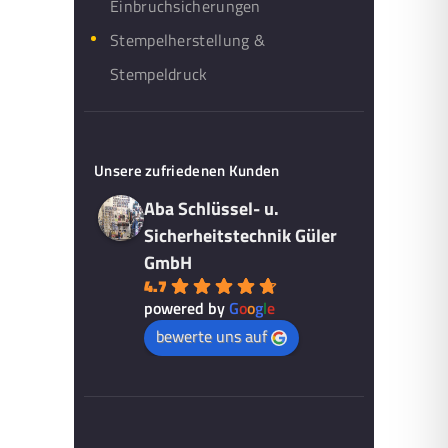
Einbruchsicherungen
Stempelherstellung &
Stempeldruck
Unsere zufriedenen Kunden
Aba Schlüssel- u.
Sicherheitstechnik Güler
GmbH
4.7
powered by
G
o
o
g
l
e
bewerte uns auf