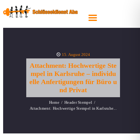
SCHLIESSANLAGEN
SICHERHEITSTECHNIK
TRESORE
KFZ- &
AUTOSCHLÜSSEL
15. August 2024
STEMPEL
Attachment: Hochwertige Ste
mpel in Karlsruhe – individu
PRODUKTE
elle Anfertigungen für Büro u
SERVICE
nd Privat
ÜBER UNS
Home
Header Stempel
Attachment: Hochwertige Stempel in Karlsruhe...
SCHLÜSSEL
Hochwertige Stempel in Karlsruhe – individuelle Anfertigu
NACHBESTELLEN