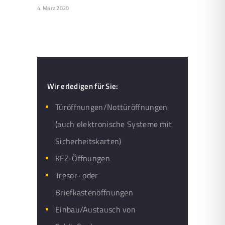
4. März 2020
Wir erledigen für Sie:
Türöffnungen/Nottüröffnungen
(auch elektronische Systeme mit
Sicherheitskarten)
KFZ-Öffnungen
Tresor- oder
Briefkastenöffnungen
Einbau/Austausch von