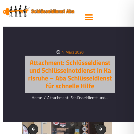
SCHLIESSANLAGEN
SICHERHEITSTECHNIK
TRESORE
KFZ- &
AUTOSCHLÜSSEL
4. März 2020
STEMPEL
Attachment: Schlüsseldienst
PRODUKTE
und Schlüsselnotdienst in Ka
rlsruhe – Aba Schlüsseldienst
SERVICE
für schnelle Hilfe
ÜBER UNS
Home
Attachment: Schlüsseldienst und...
SCHLÜSSEL
NACHBESTELLEN
Schlüsseldienst und Schlüsselnotdienst in Karlsruhe – Aba
Schlüsseldienst un