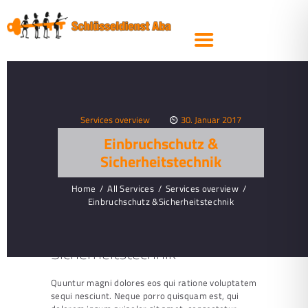
SCHLIESSANLAGEN
SICHERHEITSTECHNIK
TRESORE
KFZ- &
AUTOSCHLÜSSEL
Services overview
30. Januar 2017
STEMPEL
Einbruchschutz &
PRODUKTE
Sicherheitstechnik
SERVICE
Home
All Services
Services overview
Einbruchschutz &Sicherheitstechnik
ÜBER UNS
Einbruchschutz &
SCHLÜSSEL
Sicherheitstechnik
NACHBESTELLEN
Quuntur magni dolores eos qui ratione voluptatem
sequi nesciunt. Neque porro quisquam est, qui