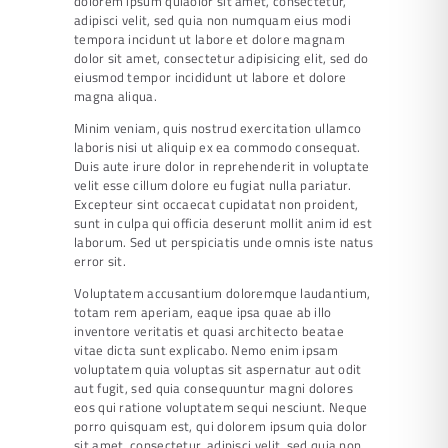
dolorem ipsum quiaolor sit amet, consectetur,
adipisci velit, sed quia non numquam eius modi
tempora incidunt ut labore et dolore magnam
dolor sit amet, consectetur adipisicing elit, sed do
eiusmod tempor incididunt ut labore et dolore
magna aliqua.
Minim veniam, quis nostrud exercitation ullamco
laboris nisi ut aliquip ex ea commodo consequat.
Duis aute irure dolor in reprehenderit in voluptate
velit esse cillum dolore eu fugiat nulla pariatur.
Excepteur sint occaecat cupidatat non proident,
sunt in culpa qui officia deserunt mollit anim id est
laborum. Sed ut perspiciatis unde omnis iste natus
error sit.
Voluptatem accusantium doloremque laudantium,
totam rem aperiam, eaque ipsa quae ab illo
inventore veritatis et quasi architecto beatae
vitae dicta sunt explicabo. Nemo enim ipsam
voluptatem quia voluptas sit aspernatur aut odit
aut fugit, sed quia consequuntur magni dolores
eos qui ratione voluptatem sequi nesciunt. Neque
porro quisquam est, qui dolorem ipsum quia dolor
sit amet, consectetur, adipisci velit, sed quia non