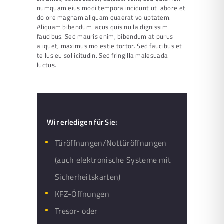
numquam eius modi tempora incidunt ut labore et
dolore magnam aliquam quaerat voluptatem.
Aliquam bibendum lacus quis nulla dignissim
faucibus. Sed mauris enim, bibendum at purus
aliquet, maximus molestie tortor. Sed faucibus et
tellus eu sollicitudin. Sed fringilla malesuada
luctus.
Wir erledigen für Sie:
Türöffnungen/Nottüröffnungen
(auch elektronische Systeme mit
Sicherheitskarten)
KFZ-Öffnungen
Tresor- oder